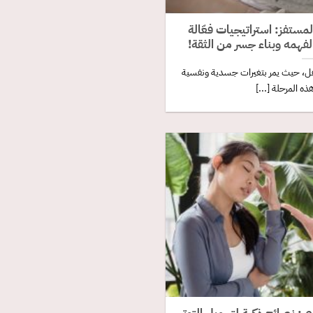
لمستفز: استراتيجيات فعّالة
فهمه وبناء جسر من الثقة!
طفل، حيث يمر بتغيرات جسدية ونفسية
ذه المرحلة [...]