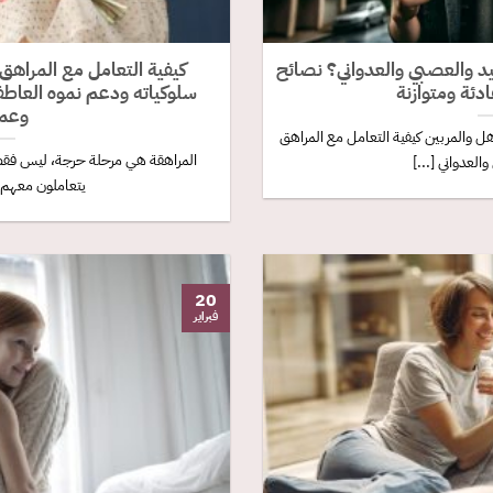
يد والعصبي والعدواني؟ نصائح
كيفية التعامل مع المراهق
ادئة ومتوازنة
سلوكياته ودعم نموه العاط
وعمل
أهل والمربين كيفية التعامل مع المراهق
المراهقة هي مرحلة حرجة، ليس فقط 
العدواني [...]
يتعاملون معهم. 
20
فبراير