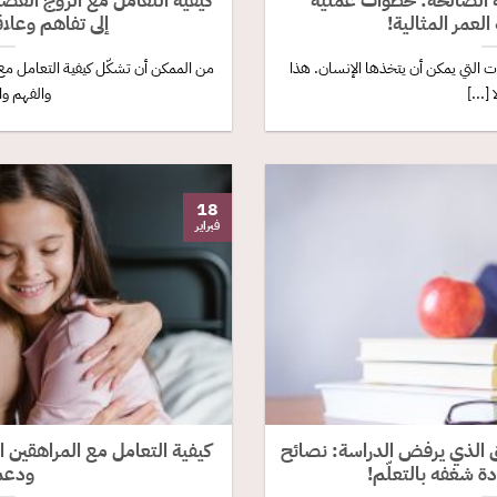
جة الصالحة: خطوات عملية
كيفية التعامل مع الزوج العصب
لعمر المثالية!
إلى تفاهم وعلاقة
ات التي يمكن أن يتخذها الإنسان. هذا
من الممكن أن تشكّل كيفية التعامل مع ال
ا [...]
والفهم وال
18
فبراير
هق الذي يرفض الدراسة: نصائح
كيفية التعامل مع المراهقين 
دة شغفه بالتعلّم!
ودعم