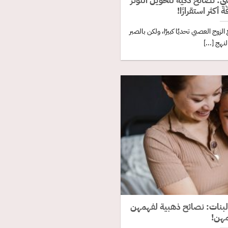
ي: نصائح ذكية لتحويل التوتر
 أكثر استقرارًا!
زوج العصبي تحديًا كبيرًا، ولكن بالصبر
نهج [...]
البنات: نصائح ذهبية لفهمهن
هن!