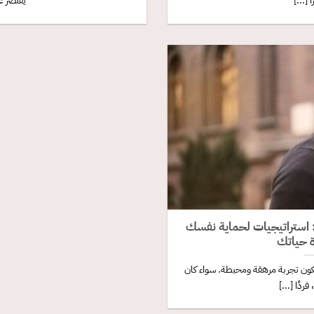
 [...]
يقتصر عل
 استراتيجيات لحماية نفسك
 حياتك
كون تجربة مرهقة ومحبطة. سواء كان
ردًا [...]