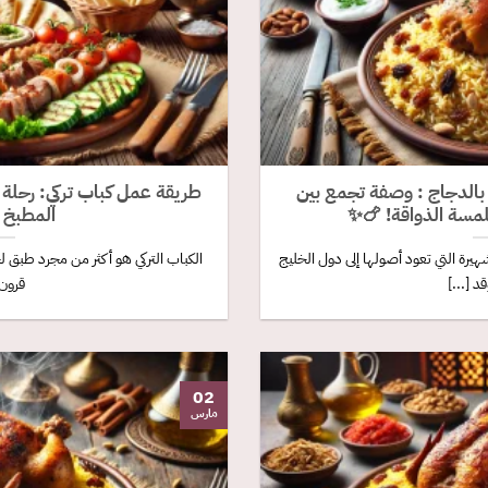
 بالدجاج : وصفة تجمع بين
طريقة عمل كباب تركي: رحلة 
لمسة الذواقة! 🍗✨
المطبخ ا
يرة التي تعود أصولها إلى دول الخليج
الكباب التركي هو أكثر من مجرد طبق
قد [...]
قرون 
02
مارس