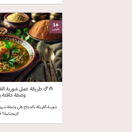
16
مارس
🍅🍗 طريقة عمل شوربة الفري
وصفة دافئة و
شوربة الفريكة بالدجاج هي وصفة شهي
الرمضانية؟ 