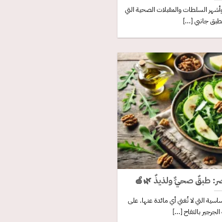
وأشهر السلطات والمقبلات الصحية التي
بق جانبي [...]
ر: طبقٌ صحيٌّ ولذيذٌ 🌿🍏
سية التي لا تُغني أي مائدة عنها. على
جرجير بالتفاح [...]