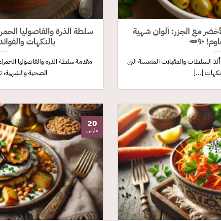
خضر مع الجزر: ألوان شهية
سلطة الذرة والفاصوليا الحم
قاوم! ✨🥕
بالنكهات والفوائ
 ألذ السلطات والمقبلات المنعشة التي
مقدمة سلطة الذرة والفاصوليا الحمرا
كهات [...]
الصحية والشهية، تأت
20
مارس