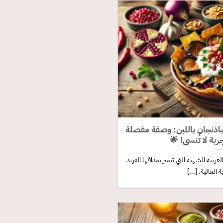
لباذنجان باللبن: وصفة مفصلة
بة لا تُنسى! 🌟
لعربية الشهية التي تتميز بمذاقها الفريد
 العالية. [...]