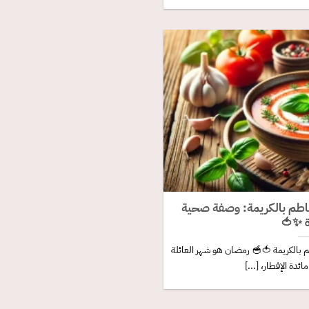
طم بالكريمة: وصفة صحية
ة ✨🍅
بالكريمة 🍅🥣 رمضان هو شهر العائلة
ئدة الإفطار، [...]