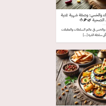
راء والخس: وصفة شهية غنية
د الصحية 🌿🌽🍅
ء والخس في عالم السلطات والمقبلات
ي سلطة الذرة [...]