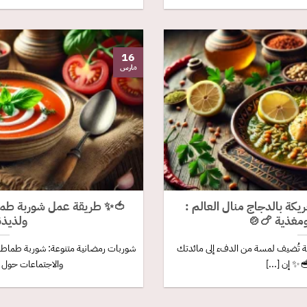
16
مارس
كة بالدجاج منال العالم :
🍅✨ طريقة عمل شوربة طما
مغذية 🍗🍲
ولذيذ
ة تُضيف لمسة من الدفء إلى مائدتك
شوربات رمضانية متنوعة: شوربة طماطم 
✨ إن [...]
والاجتماعات حول ما