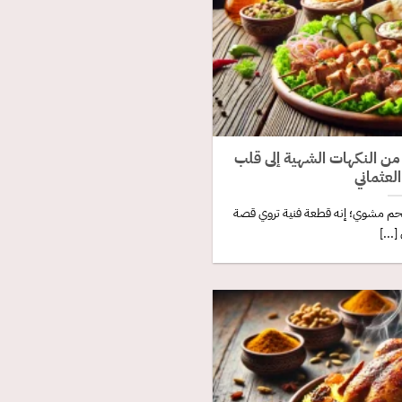
من النكهات الشهية إلى قلب
لعثماني
 لحم مشوي؛ إنه قطعة فنية تروي قصة
[...]