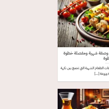
 وصفة شهية ومفصلة خطوة
وة
ت الطعام الشهية التي تجمع بين نكهة
 وروعة [...]