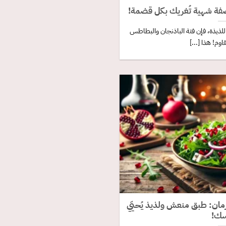
صفة شهية تُغريك بكل قضمة!
للذيذة، فإن فتة الباذنجان والبطاطس
اوم! هذا [...]
مان: طبق منعش ولذيذ يُحيّي
سك!