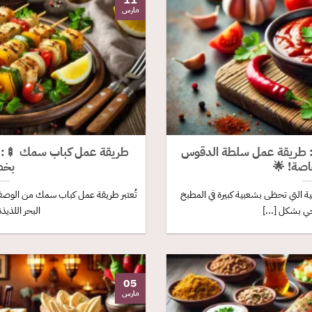
11
مارس
: طريقة عمل سلطة الدقوس
طريقة عمل كباب سمك 🍢:
صة! 🌟
بخط
ة التي تحظى بشعبية كبيرة في المطبخ
تُعتبر طريقة عمل كباب سمك من الوصفا
جي بشكل [...]
البحر اللذيذة
05
مارس