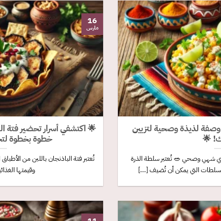
16
مارس
وصفة لذيذة وصحية لتزيين
🌟 اكتشفي أسرار تحضير فتة ا
! 🌟
خطوة بخطوة لتجر
ي شهي وصحي 🥗 تُعتبر سلطة الذرة
تُعتبر فتة الباذنجان باللبن من الأطباق ا
لطات التي يمكن أن تُضيف [...]
وقيمتها الغذائية