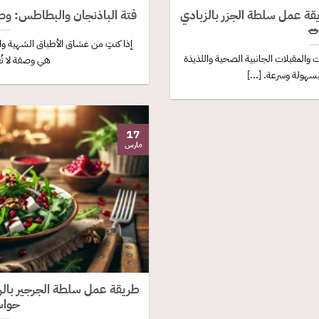
صفة شهية تُغريك بكل قضمة!
اكتشفي سرّ الطعم الشهي: طر

للذيذة، فإن فتة الباذنجان والبطاطس
تُعتبر سلطة الجزر بالزبادي من السلط
اوم! هذا [...]
التي يمكن تحضيرها 
17
مارس
رمان: طبق منعش ولذيذ يُحيّي
سك!