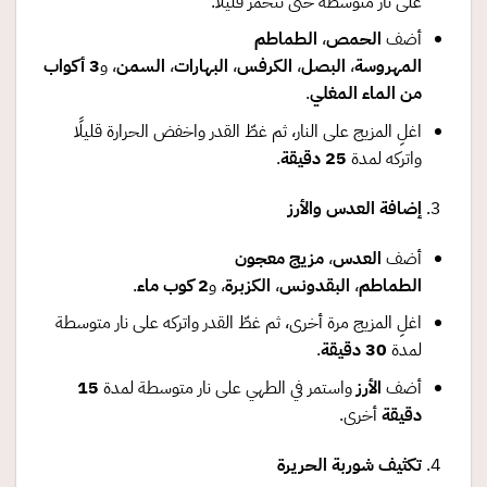
على نار متوسطة حتى تتحمر قليلًا.
أضف
الحمص
،
الطماطم
المهروسة
،
البصل
،
الكرفس
،
البهارات
،
السمن
، و
3
أكواب
من الماء المغلي
.
اغلِ المزيج على النار، ثم غطّ القدر واخفض الحرارة قليلًا
واتركه لمدة
25
دقيقة
.
إضافة العدس والأرز
أضف
العدس
،
مزيج معجون
الطماطم
،
البقدونس
،
الكزبرة
، و
2
كوب ماء
.
اغلِ المزيج مرة أخرى، ثم غطّ القدر واتركه على نار متوسطة
لمدة
30
دقيقة
.
أضف
الأرز
واستمر في الطهي على نار متوسطة لمدة
15
دقيقة
أخرى.
تكثيف شوربة الحريرة