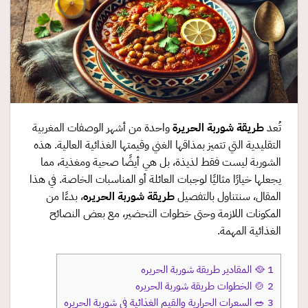
تُعد
طريقة شوربة الحريرة
واحدة من أشهر الوصفات المغربية
التقليدية التي تتميز بمذاقها الغني وقيمتها الغذائية العالية. هذه
الشوربة ليست فقط لذيذة، بل هي أيضًا صحية ومغذية، مما
يجعلها خيارًا مثاليًا لوجبات العائلة أو المناسبات الخاصة. في هذا
المقال، سنتناول بالتفصيل
طريقة شوربة الحريره
، بدءًا من
المكونات اللازمة وحتى خطوات التحضير، مع بعض النصائح
الغذائية المهمة.
1
🥘 المقادير طريقة شوربة الحريره
2
🍲 الخطوات طريقة شوربة الحريره
3
🥗 السعرات الحرارية والقيم الغذائية في شوربة الحريره