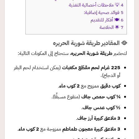
4
💡 ملاحظات أخصائية التغذية
5
فوائد صحية إضافية:
6
🍽 أفكار للتقديم
7
🌟 الخلاصة
🥘 المقادير طريقة شوربة الحريره
لتحضير
طريقة شوربة الحريره
، ستحتاج إلى المكونات التالية:
225
غرام لحم مقطّع مكعبات
(يمكن استخدام لحم البقر
أو الدجاج).
كوب دقيق
ممزوج مع
2
كوب ماء
.
¼
كوب حمص جاف
(منقوع مسبقًا).
½
كوب عدس جاف
.
3
ملاعق كبيرة أرز جاف
.
3
ملاعق كبيرة معجون طماطم
ممزوجة مع
2
كوب ماء
.