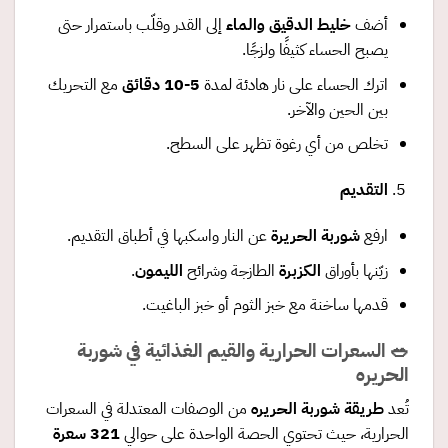
أضف
خليط الدقيق والماء
إلى القدر وقلّب باستمرار حتى
يصبح الحساء كثيفًا ولزجًا.
اترك الحساء على نار هادئة لمدة
5-10
دقائق
مع التحريك
بين الحين والآخر.
تخلص من أي رغوة تظهر على السطح.
التقديم
ارفع
شوربة الحريرة
عن النار واسكبها في أطباق التقديم.
زيّنها بأوراق
الكزبرة
الطازجة وشرائح
الليمون
.
قدمها ساخنة مع خبز الثوم أو خبز الباغيت.
🥗 السعرات الحرارية والقيم الغذائية في شوربة
الحريره
تُعد
طريقة شوربة الحريره
من الوصفات المعتدلة في السعرات
الحرارية، حيث تحتوي الحصة الواحدة على حوالي
321
سعرة