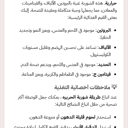
حرارية
. هذه الشوربة غنية بالبروتين، الألياف، والفيتامينات
والمعادن، مما يجعلها وجبة متكاملة ومفيدة للصحة. إليك
بعض القيم الغذائية الرئيسية:
البروتين
: موجود في اللحم والعدس، ويعزز النمو وتجديد
الخلايا.
الألياف
: تساعد على تحسين الهضم وتقليل مستويات
الكوليسترول.
الحديد
: موجود في العدس واللحم، ويدعم صحة الدم.
فيتامين ج
: موجود في الطماطم والكزبرة، ويعزز المناعة.
💡 ملاحظات أخصائية التغذية
عند اتباع
طريقة شوربة الحريره
، يمكنك جعل الوصفة أكثر
صحية من خلال اتباع النصائح التالية:
استخدم
لحوم قليلة الدهون
أو منزوعة الدهون.
استبدل
الدقيق الأبيض
بدقيق القمح الكامل لزيادة محتوى