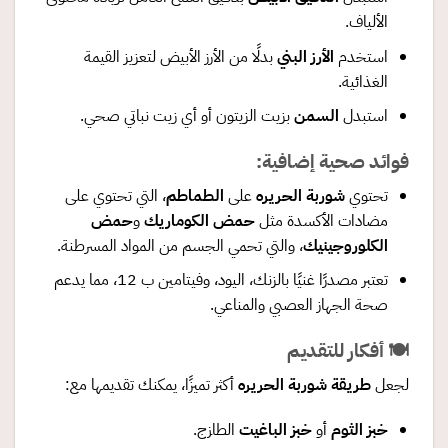
الألياف.
استخدم
الأرز البني
بدلًا من الأرز الأبيض لتعزيز القيمة
الغذائية.
استبدل
السمن
بزيت الزيتون أو أي زيت نباتي صحي.
فوائد صحية إضافية:
تحتوي
شوربة الحريره
على
الطماطم
، التي تحتوي على
مضادات الأكسدة مثل
حمض الكوماريك
و
حمض
الكلوروجينيك
، والتي تحمي الجسم من المواد المسرطنة.
تعتبر مصدرًا غنيًا بالزنك، اليود، وفيتامين ب 12، مما يدعم
صحة الجهاز العصبي والمناعي.
🍽 أفكار للتقديم
لجعل
طريقة شوربة الحريره
أكثر تميزًا، يمكنك تقديمها مع:
خبز الثوم
أو
خبز الباغيت
الطازج.