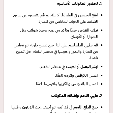
تحضير المكونات الأساسية
انقع
الحمص
في الماء ليلة كاملة، ثم قم بتقشيره عن طريق
الضغط على الحبات للتخلص من القشرة.
نظف
العدس
جيدًا وتأكد من عدم وجود شوائب مثل
الحجارة أو الأوساخ.
قم بطهي
الطماطم
على النار حتى تصبح طرية، ثم تخلص
من القشرة والبذور واهرسها في محضر الطعام حتى تصبح
ناعمة.
ابشر
البصل
أو اهرسه في محضر الطعام.
اغسل
الكرفس
وافرمه ناعمًا.
اغسل
البقدونس والكزبرة
وافرمهما ناعمًا.
طهي اللحم وإضافة المكونات
ضع
قطع اللحم
في قدر كبير، ثم أضف
زيت الزيتون
واقليها