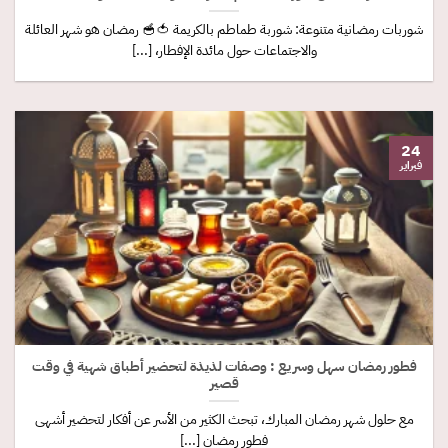
شوربات رمضانية متنوعة: شوربة طماطم بالكريمة 🍅🥣 رمضان هو شهر العائلة
والاجتماعات حول مائدة الإفطار، [...]
24
فبراير
فطور رمضان سهل وسريع : وصفات لذيذة لتحضير أطباق شهية في وقت
قصير
مع حلول شهر رمضان المبارك، تبحث الكثير من الأسر عن أفكار لتحضير أشهى
فطور رمضان [...]