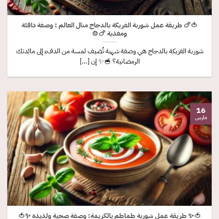
🍅🍗 طريقة عمل شوربة الفريكة بالدجاج منال العالم : وصفة دافئة
ومغذية 🍗🍲
شوربة الفريكة بالدجاج هي وصفة شهية تُضيف لمسة من الدفء إلى مائدتك
الرمضانية؟ 🥣✨ إن [...]
16
مارس
🍅✨ طريقة عمل شوربة طماطم بالكريمة: وصفة صحية ولذيذة ✨🍅