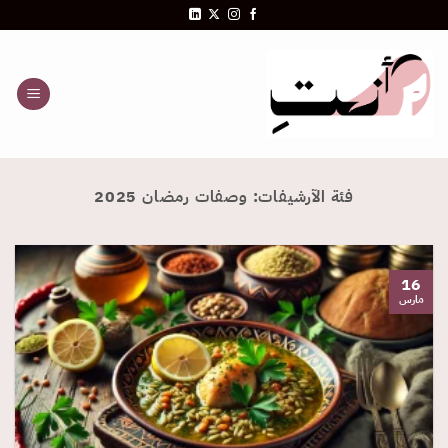
خطي
لمحتوى
فئة الآرشيفات:
وصفات رمضان 2025
16
مارس