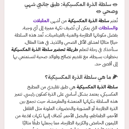
🥗
سلطة الذرة المكسيكية: طبق جانبي شهي
وصحي
🥗
تُعتبر
سلطة الذرة المكسيكية
من أشهى
المقبلات
والسلطات
التي يمكن أن تُضيف نكهة مميزة إلى أي وجبة.
بفضل مكوناتها الطازجة والغنية بالفيتامينات، تُعد هذه السلطة
خيارًا مثاليًا لعشاق الأكل الصحي واللذيذ. في هذا المقال،
سنأخذك في رحلة لتعلم
طريقة تحضير سلطة الذرة المكسيكية
بخطوات بسيطة، مع تقديم نصائح وفوائد صحية لتستمتعي بها
إلى أقصى حد.
🌽
ما هي سلطة الذرة المكسيكية؟
سلطة الذرة المكسيكية
هي طبق تقليدي من المطبخ
المكسيكي، يعتمد بشكل أساسي على الذرة كمكون رئيسي. تتميز
هذه السلطة بنكهاتها المنعشة والمقرمشة، حيث تجمع بين
الذرة الطازجة أو المشوية والخضروات الملونة مثل الفلفل
الأحمر، الطماطم، والبصل الأحمر. تُضاف إليها نكهات لاذعة من
الليمون الحامض والكزبرة الطازجة، مما يجعلها طبقًا مثاليًا