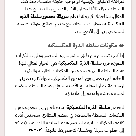
لمرافقة الأطباق الرئيسية أو كوجبة خفيفة منعشة. تُعد هذه
السلطة خيارًا مثاليًا لعشاق الأكل الصحي واللذيذ. في هذا
المقال، سنأخذك في رحلة لتعلم
طريقة تحضير سلطة الذرة
المكسيكية
بخطوات بسيطة، مع تقديم نصائح وفوائد صحية
لتستمتعي بها إلى أقصى حد.
🥗
مكونات سلطة الذرة المكسيكية
إذا كنتِ تبحثين عن طبق جانبي سريع التحضير ومليء بالنكهات
المميزة، فإن
سلطة الذرة المكسيكية
هي الخيار المثالي لكِ!
هذه السلطة الشهية تجمع بين المكونات الطازجة والنكهات
الحادة التي تعكس روح المطبخ المكسيكي. سواء كنتِ تعدينها
لوجبة عائلية أو لحفلة مع الأصدقاء، فإن هذه السلطة ستضيف
لمسة منعشة ولذيذة إلى مائدتكِ.
لتحضير
سلطة الذرة المكسيكية
، ستحتاجين إلى مجموعة من
المكونات البسيطة والمتوفرة في معظم المطابخ. ستجدين أدناه
قائمة بالمكونات اللازمة لتحضير هذه السلطة اللذيذة، بالإضافة
إلى خطوات سهلة ومفصلة لتحضيرها. فلنبدأ! 🌽🍅🥑