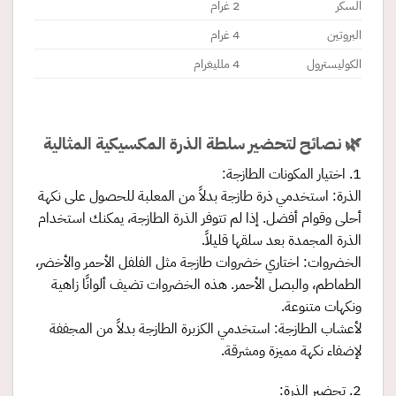
السكر
2 غرام
البروتين
4 غرام
الكوليسترول
4 ملليغرام
🌿 نصائح لتحضير سلطة الذرة المكسيكية المثالية
1. اختيار المكونات الطازجة:
الذرة: استخدمي ذرة طازجة بدلاً من المعلبة للحصول على نكهة
أحلى وقوام أفضل. إذا لم تتوفر الذرة الطازجة، يمكنك استخدام
الذرة المجمدة بعد سلقها قليلاً.
الخضروات: اختاري خضروات طازجة مثل الفلفل الأحمر والأخضر،
الطماطم، والبصل الأحمر. هذه الخضروات تضيف ألوانًا زاهية
ونكهات متنوعة.
لأعشاب الطازجة: استخدمي الكزبرة الطازجة بدلاً من المجففة
لإضفاء نكهة مميزة ومشرقة.
2. تحضير الذرة: