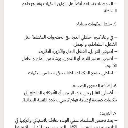
– الحمضيات تساعد أيضاً على توازن النكهات وتفتيح طعم
السلطة.
5. خلط المكونات بعناية:
– في وعاء كبير، اخلطي الذرة مع الخضروات المقطعة مثل
الفلفل، الطماطم، والبصل.
– أضيفي التوابل، الفلفل الحار، والكزبرة الطازجة.
– أضيفي عصير اللايم أو الليمون، ورشة من الملح والفلفل
الأسود.
– اخلطي جميع المكونات بلطف حتى تتجانس النكهات.
6. إضافة الدهون الصحية:
– أضيفي القليل من زيت الزيتون أو الأفوكادو المقطع إلى
مكعبات صغيرة لإضافة قوام كريمي وزيادة القيمة الغذائية.
7. التبريد:
– بعد تحضير السلطة، غطي الوعاء بغلاف بلاستيكي واتركيها في
الثلاجة لمدة ساعة على الأقل. التبريد يسمح للنكهات بالاختلاط