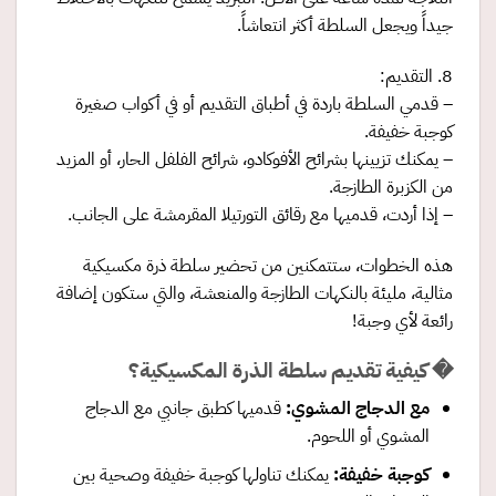
جيداً ويجعل السلطة أكثر انتعاشاً.
8. التقديم:
– قدمي السلطة باردة في أطباق التقديم أو في أكواب صغيرة
كوجبة خفيفة.
– يمكنك تزيينها بشرائح الأفوكادو، شرائح الفلفل الحار، أو المزيد
من الكزبرة الطازجة.
– إذا أردت، قدميها مع رقائق التورتيلا المقرمشة على الجانب.
هذه الخطوات، ستتمكنين من تحضير سلطة ذرة مكسيكية
مثالية، مليئة بالنكهات الطازجة والمنعشة، والتي ستكون إضافة
رائعة لأي وجبة!
� كيفية تقديم سلطة الذرة المكسيكية؟
مع الدجاج المشوي
:
قدميها كطبق جانبي مع الدجاج
المشوي أو اللحوم.
كوجبة خفيفة
:
يمكنك تناولها كوجبة خفيفة وصحية بين