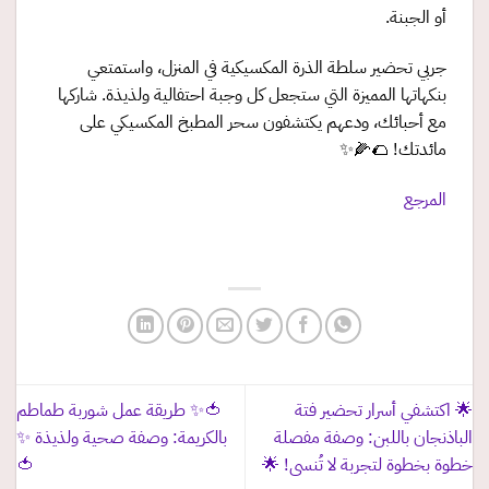
أو الجبنة.
جربي تحضير سلطة الذرة المكسيكية في المنزل، واستمتعي
بنكهاتها المميزة التي ستجعل كل وجبة احتفالية ولذيذة. شاركها
مع أحبائك، ودعهم يكتشفون سحر المطبخ المكسيكي على
مائدتك! 🌮🌽✨
المرجع
🌟 اكتشفي أسرار تحضير فتة
🍅✨ طريقة عمل شوربة طماطم
الباذنجان باللبن: وصفة مفصلة
بالكريمة: وصفة صحية ولذيذة ✨
خطوة بخطوة لتجربة لا تُنسى! 🌟
🍅