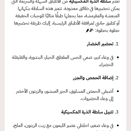
تُعتبر
سلطة الذرة المكسيكية
من الأطباق السهلة والسريعة التي
يمكن تحضيرها في دقائق معدودة. تتميز هذه السلطة بنكهاتها
المنعشة والمقرمشة، مما يجعلها طبقًا مثاليًا للوجبات الخفيفة
أو كطبق جانبي لمرافقة الأطباق الرئيسية. إليك طريقة تحضيرها
خطوة بخطوة: 🌽🌶️
تحضير الخضار
في وعاء كبير، ضعي الخس المقطع، الخيار، البندورة، والفليفلة
الخضراء.
إضافة الحمص والجزر
أضيفي الحمص المسلوق، الجزر المبشور، والزيتون الأخضر
إلى وعاء الخضروات.
تتبيل سلطة الذرة المكسيكية
في وعاء صغير، اخلطي عصير الليمون مع زيت الزيتون، الملح،