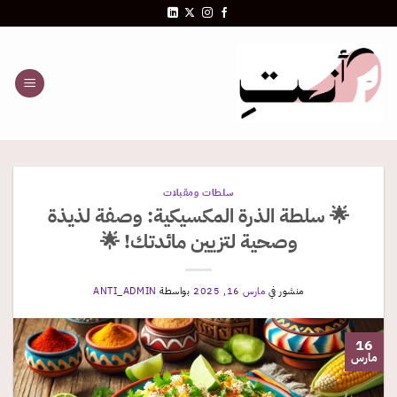
خطي
لمحتوى
سلطات ومقبلات
🌟 سلطة الذرة المكسيكية: وصفة لذيذة
وصحية لتزيين مائدتك! 🌟
منشور في
مارس 16, 2025
بواسطة
ANTI_ADMIN
16
مارس