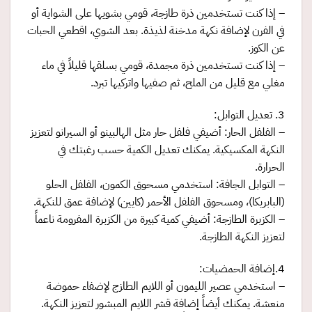
– إذا كنت تستخدمين ذرة طازجة، قومي بشويها على الشواية أو
في الفرن لإضافة نكهة مدخنة لذيذة. بعد الشوي، اقطعي الحبات
عن الكوز.
– إذا كنت تستخدمين ذرة مجمدة، قومي بسلقها قليلاً في ماء
مغلي مع قليل من الملح، ثم صفيها واتركيها تبرد.
3. تعديل التوابل:
– الفلفل الحار: أضيفي فلفل حار مثل الهالبينو أو السيرانو لتعزيز
النكهة المكسيكية. يمكنك تعديل الكمية حسب رغبتك في
الحرارة.
– التوابل الجافة: استخدمي مسحوق الكمون، الفلفل الحلو
(البابريكا)، ومسحوق الفلفل الأحمر (كايين) لإضافة عمق للنكهة.
– الكزبرة الطازجة: أضيفي كمية كبيرة من الكزبرة المفرومة ناعماً
لتعزيز النكهة الطازجة.
4.إضافة الحمضيات:
– استخدمي عصير الليمون أو اللايم الطازج لإضفاء حموضة
منعشة. يمكنك أيضاً إضافة قشر اللايم المبشور لتعزيز النكهة.