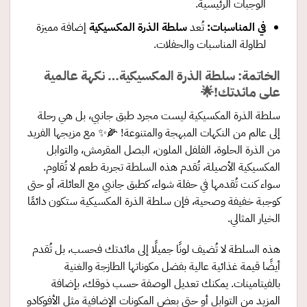
الوجبات الرئيسية.
في المناسبات
:
تُعد
سلطة الذرة المكسيكية
إضافة مميزة
لطاولة المناسبات والحفلات.
الخاتمة: سلطة الذرة المكسيكية… نكهة عالمية
على مائدتك!🌟
سلطة الذرة المكسيكية ليست مجرد طبق جانبي، بل هي رحلة
إلى عالم من النكهات المبهجة والمتنوعة! 🌽✨ مع مزيجها الفريد
من الذرة الحلوة، الفلفل الملون، البصل المقرمش، والتوابل
المكسيكية الأصيلة، تُقدم هذه السلطة تجربة طعم لا تُقاوم.
سواء كنت تُقدمها في حفلة شواء، كطبق جانبي مع العائلة، أو حتى
كوجبة خفيفة وصحية، فإن سلطة الذرة المكسيكية ستكون دائمًا
الخيار المثالي.
هذه السلطة لا تُضيف لونًا جميلًا إلى مائدتك فحسب، بل تُقدم
أيضًا قيمة غذائية عالية بفضل مكوناتها الطازجة والغنية
بالفيتامينات. يمكنك تعديل الوصفة حسب ذوقك، بإضافة
المزيد من التوابل أو حتى بعض المكونات الإضافية مثل الأفوكادو