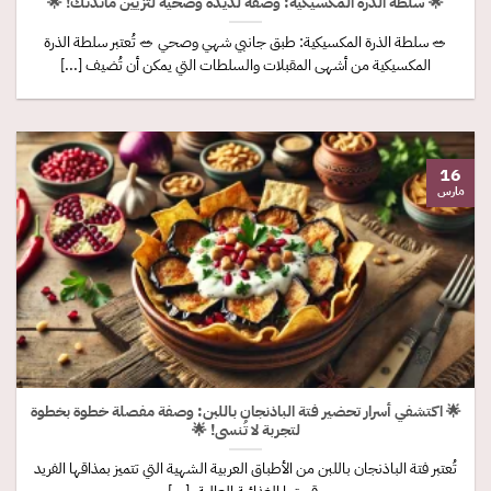
🌟 سلطة الذرة المكسيكية: وصفة لذيذة وصحية لتزيين مائدتك! 🌟
🥗 سلطة الذرة المكسيكية: طبق جانبي شهي وصحي 🥗 تُعتبر سلطة الذرة
المكسيكية من أشهى المقبلات والسلطات التي يمكن أن تُضيف [...]
16
مارس
🌟 اكتشفي أسرار تحضير فتة الباذنجان باللبن: وصفة مفصلة خطوة بخطوة
لتجربة لا تُنسى! 🌟
تُعتبر فتة الباذنجان باللبن من الأطباق العربية الشهية التي تتميز بمذاقها الفريد