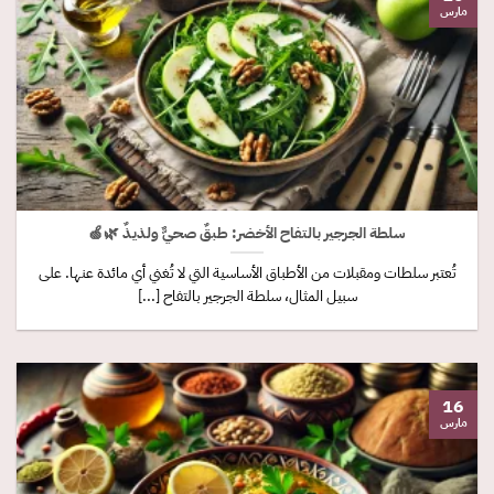
مارس
سلطة الجرجير بالتفاح الأخضر: طبقٌ صحيٌّ ولذيذٌ 🌿🍏
تُعتبر سلطات ومقبلات من الأطباق الأساسية التي لا تُغني أي مائدة عنها. على
سبيل المثال، سلطة الجرجير بالتفاح [...]
16
مارس