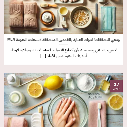
ودعي التشققات! ادوات العناية بالقدمين المتشققة لاستعادة النعومة 🦶🌸
لا شيء يضاهي إحساسك بأن أصابع قدميك ناعمة، ولامعة، وجاهزة لارتداء
أحذيتك المفتوحة من الأمام [...]
17
مارس