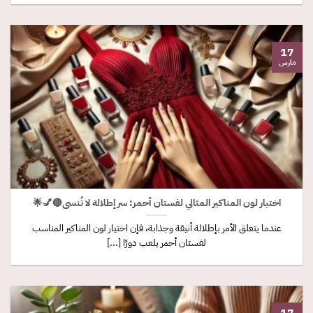
17
مارس
اختيار لون المناكير المثالي لفستان أحمر: سر إطلالة لا تُنسى🔴💅🌟
عندما يتعلق الأمر بإطلالة أنيقة وجذابة، فإن اختيار لون المناكير المناسب
لفستان أحمر يلعب دورًا [...]
17