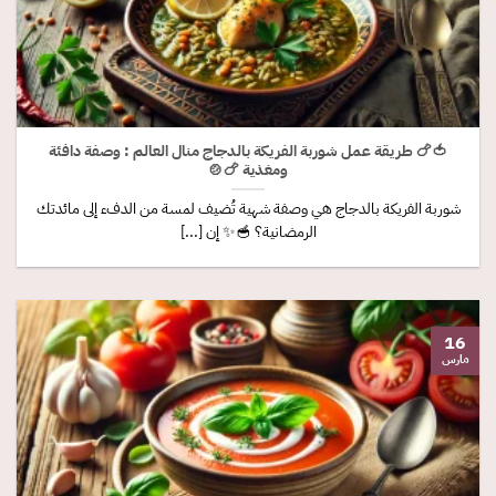
🍅🍗 طريقة عمل شوربة الفريكة بالدجاج منال العالم : وصفة دافئة
ومغذية 🍗🍲
شوربة الفريكة بالدجاج هي وصفة شهية تُضيف لمسة من الدفء إلى مائدتك
الرمضانية؟ 🥣✨ إن [...]
16
مارس