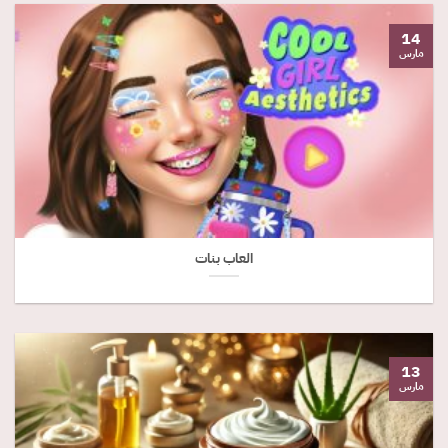
14
مارس
العاب بنات
13
مارس