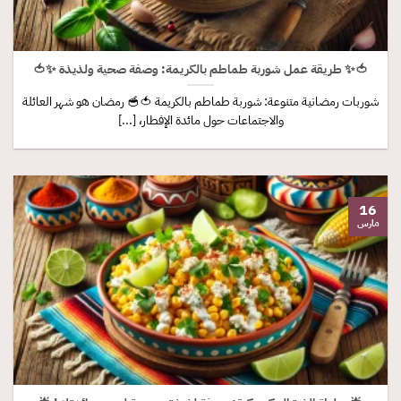
🍅✨ طريقة عمل شوربة طماطم بالكريمة: وصفة صحية ولذيذة ✨🍅
شوربات رمضانية متنوعة: شوربة طماطم بالكريمة 🍅🥣 رمضان هو شهر العائلة
والاجتماعات حول مائدة الإفطار، [...]
16
مارس