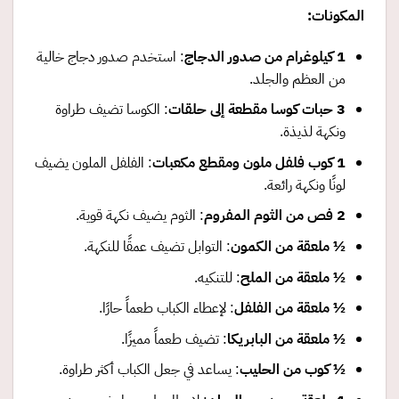
المكونات
:
1
كيلوغرام من صدور الدجاج
: استخدم صدور دجاج خالية
من العظم والجلد.
3
حبات كوسا مقطعة إلى حلقات
: الكوسا تضيف طراوة
ونكهة لذيذة.
1
كوب فلفل ملون ومقطع مكعبات
: الفلفل الملون يضيف
لونًا ونكهة رائعة.
2
فص من الثوم المفروم
: الثوم يضيف نكهة قوية.
½
ملعقة من الكمون
: التوابل تضيف عمقًا للنكهة.
½
ملعقة من الملح
: للتنكيه.
½
ملعقة من الفلفل
: لإعطاء الكباب طعماً حارًا.
½
ملعقة من البابريكا
: تضيف طعماً مميزًا.
½
كوب من الحليب
: يساعد في جعل الكباب أكثر طراوة.