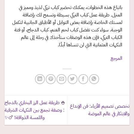
باتباع هذه الخطوات، يمكنك تحضير كباب تركي لذيذ ومميز في
المنزل. طريقة عمل كباب التركي بسيطة وتسمح لك بإضافة
لمستك الخاصة بإضافة بعض التوابل أو الأطباق الجانبية لتكمل
الوجبة. سواء كنت تفضل كباب لحم الغنم، كباب الدجاج، أو فتة
الكباب التركي، فإن هذه الوصفات ستأخذك في رحلة إلى عالم
النكهات العثمانية التي لن تنساها أبدًا.
المرجع
🍚 طريقة عمل الرز البخاري بالدجاج
تخصص تصميم الأزياء: فن الإبداع
: وصفة تجمع بين النكهات الشرقية
والابتكار في عالم الموضة
واللمسة الذواقة! 🍗✨