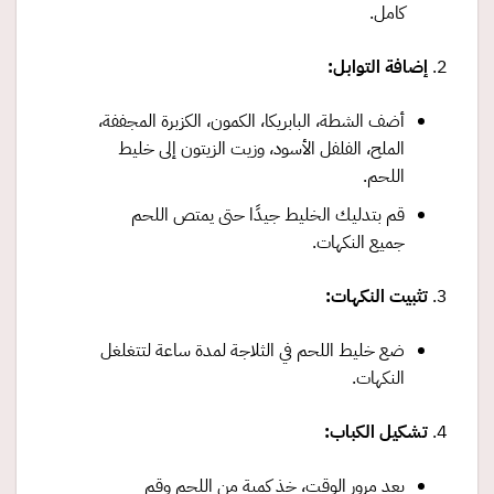
كامل.
إضافة التوابل
:
أضف الشطة، البابريكا، الكمون، الكزبرة المجففة،
الملح، الفلفل الأسود، وزيت الزيتون إلى خليط
اللحم.
قم بتدليك الخليط جيدًا حتى يمتص اللحم
جميع النكهات.
تثبيت النكهات
:
ضع خليط اللحم في الثلاجة لمدة ساعة لتتغلغل
النكهات.
تشكيل الكباب
:
بعد مرور الوقت، خذ كمية من اللحم وقم