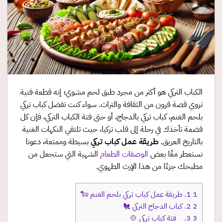
الكباب التركي هو أكثر من مجرد طبق لحم مشوي؛ إنه قطعة فنية
تروي قصة قرون من الثقافة والتراث. سواء كنت تفضل كباب تركي
بلحم الغنم، كباب تركي بالدجاج، أو حتى فتة الكباب التركي، فإن كل
قضمة تأخذك في رحلة إلى قلب تركيا، حيث تلتقي النكهات الغنية
بالتاريخ العريق.
طريقة عمل كباب تركي
بسيطة وممتعة، دعونا
نستعطر معًا بعض
الوصفات الطعام
الشهية التي ستجعل من
مطبخك جزءًا من هذا الإرث الطهوي.
1
1. طريقة عمل كباب تركي بلحم الغنم 🐑
2
2. كباب الدجاج التركي 🐔
3
3. فتة كباب تركي 🍲