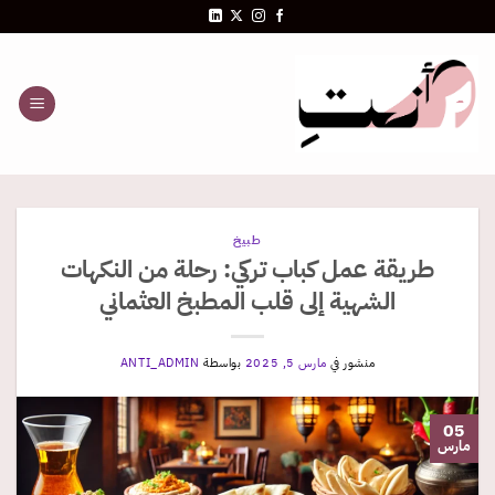
خطي
لمحتوى
طبيخ
طريقة عمل كباب تركي: رحلة من النكهات
الشهية إلى قلب المطبخ العثماني
منشور في
مارس 5, 2025
بواسطة
ANTI_ADMIN
05
مارس