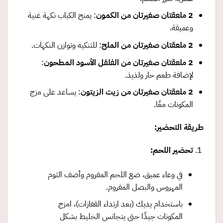
2
ملعقتان صغيرتان من الكمون
: يمنح الكباب نكهة غنية
وعميقة.
2
ملعقتان صغيرتان من الملح
: للتنكيه وتوازن النكهات.
2
ملعقتان صغيرتان من الفلفل الأسود المطحون
:
لإضافة طعم حار ولذيذ.
2
ملعقتان صغيرتان من زيت الزيتون
: يساعد على مزج
المكونات معًا.
طريقة التحضير
:
تحضير اللحم
:
في وعاء عميق، ضع اللحم المفروم وأضف الثوم
المهروس والبصل المفروم.
باستخدام يديك (بعد ارتداء القفازات)، امزج
المكونات جيدًا حتى يتجانس الخليط بشكل