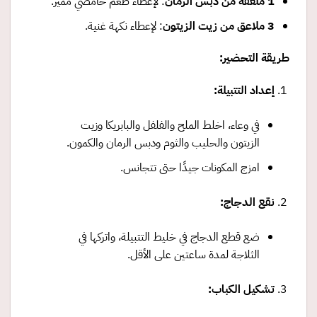
1
ملعقة من دبس الرمان
: لإعطاء طعم حامضي مميز.
3
ملاعق من زيت الزيتون
: لإعطاء نكهة غنية.
طريقة التحضير
:
إعداد التتبيلة
:
في وعاء، اخلط الملح والفلفل والبابريكا وزيت
الزيتون والحليب والثوم ودبس الرمان والكمون.
امزج المكونات جيدًا حتى تتجانس.
نقع الدجاج
:
ضع قطع الدجاج في خليط التتبيلة، واتركها في
الثلاجة لمدة ساعتين على الأقل.
تشكيل الكباب
: