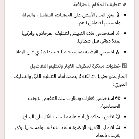
🚽 تنظيف الحمّام باحترافية
🧴 رشي الخل الأبيض على الحنفيات، المغاسل، والمرايا،
وامسحيها بقماش ناعم.
🚿 استخدمي مادة التبييض لتنظيف المرحاض، واتركيها
لعدة دقائق قبل شطفها.
🧹 امسحي الأرضية بممسحة مبللة جيدًا وركزي على الزوايا.
🪟 خطوات مبتكرة لتنظيف الغبار وتنظيم التفاصيل
الغبار عدو خفي! 🌫️ لكنه لا يصمد أمام التنظيم الذكي والتنظيف
الدوري:
🧤 استخدمي قفازات ونظارات عند التنفيض لتجنب
الحساسية.
🪞 نظفي النوافذ في أيام غائمة لتجنب الآثار على الزجاج.
📺 افصلي الأجهزة الإلكترونية عند التنظيف وامسحيها برفق
بفرشاة ناعمة.