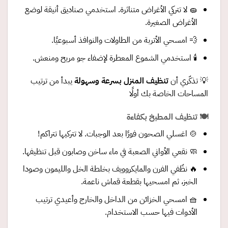
🧽 لا تتركي الأغراض متناثرة. استخدمي صناديق أنيقة لوضع
الأغراض الصغيرة.
💨 امسحي الأتربة من الطاولات والنوافذ أسبوعيًا.
🕯️ استخدمي الشموع المعطرة لإضفاء جو مريح ومنعش.
💡 تذكّري أن
تنظيف المنزل بسرعة وسهولة
يبدأ من ترتيب
المساحات الخاصة بك أولًا
🍽️ تنظيف المطبخ بكفاءة
🍲 اغسلي الصحون فورًا بعد الوجبات. لا تتركيها تتراكم!
🧼 نقعي الأواني الصعبة في ماء ساخن وصابون قبل تنظيفها.
🔥 نظّفي الفرن والمايكروويف بخلطة الخل والليمون وصودا
الخبز، ثم امسحيها بقطعة قماش ناعمة.
🧺 امسحي الخزائن من الداخل والخارج وأعيدي ترتيب
الأدوات فيها حسب الاستخدام.