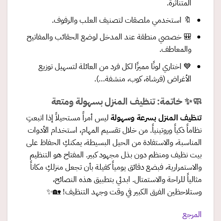
المتناثرة.
🔖 استخدمي ملصقات لتصنيف العلب والرفوف.
🎒 خصصي منطقة عند المدخل لوضع الحقائب والمفاتيح
والمعاطف.
💙 اختاري لونًا مميزًا لكل فرد من العائلة لتسهيل توزيع
الأغراض (فرشاة، كوب، منشفة…).
🧼✨ خاتمة: تنظيف المنزل بسهولة ومتعة
تنظيف المنزل بسرعة وسهولة
ليس أمراً مستحيلاً إذا اتبعتِ
نظاماً ذكياً وروتينياً. من خلال تقسيم المهام، استخدام الأدوات
المناسبة، والاستفادة من الحيل البسيطة، يمكنكِ الحفاظ على
بيت نظيف ومنظم دون بذل مجهود كبير. المفتاح هو التنظيم
والاستمرارية، فبضع دقائق يومياً كفيلة بأن تجعل منزلكِ مكاناً
مثالياً للراحة والاستمتال. ابدئي بتطبيق هذه النصائح،
وستلاحظين الفرق الكبير في وقت وجهد التنظيف! 🏡✨
المرجع