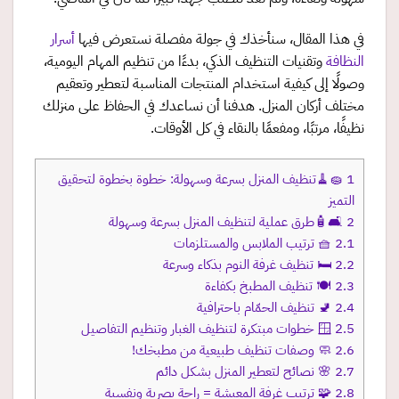
في هذا المقال، سنأخذك في جولة مفصلة نستعرض فيها
أسرار
النظافة
وتقنيات التنظيف الذكي، بدءًا من تنظيم المهام اليومية،
وصولًا إلى كيفية استخدام المنتجات المناسبة لتعطير وتعقيم
مختلف أركان المنزل. هدفنا أن نساعدك في الحفاظ على منزلك
نظيفًا، مرتبًا، ومفعمًا بالنقاء في كل الأوقات.
1
🧽🧹تنظيف المنزل بسرعة وسهولة: خطوة بخطوة لتحقيق
التميز
2
🛋️🧴طرق عملية لتنظيف المنزل بسرعة وسهولة
2.1
🧺 ترتيب الملابس والمستلزمات
2.2
🛏️ تنظيف غرفة النوم بذكاء وسرعة
2.3
🍽️ تنظيف المطبخ بكفاءة
2.4
🚽 تنظيف الحمّام باحترافية
2.5
🪟 خطوات مبتكرة لتنظيف الغبار وتنظيم التفاصيل
2.6
🧼 وصفات تنظيف طبيعية من مطبخك!
2.7
🌸 نصائح لتعطير المنزل بشكل دائم
2.8
🧩 ترتيب غرفة المعيشة = راحة بصرية ونفسية