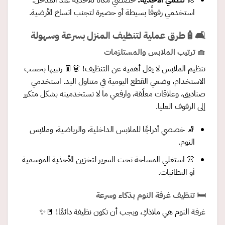
👞
نظّمي الأحذية
:
خصصي مكانًا للأحذية عند المدخل.
استخدمي رفوفًا بسيطة أو حصيرة لتجنب اتساخ الأرضية.
🛋️🧴طرق عملية لتنظيف المنزل بسرعة وسهولة
🧺 ترتيب الملابس والمستلزمات
تنظيم الملابس لا يقل أهمية عن التنظيف! 👗👖 رتبيها بحسب
الاستخدام، وضعي القطع اليومية في متناول اليد. استخدمي
صناديق، وعلاقات معلّقة، وارفعي ما لا تستخدمينه بشكل متكرر
إلى الرفوف العليا.
🧦 خصصي أدراجًا للملابس الداخلية، والرياضية، وملابس
النوم.
👚 استغلي المساحة تحت السرير لتخزين الأحذية الموسمية
أو البطانيات.
🛏️ تنظيف غرفة النوم بذكاء وسرعة
غرفة النوم هي ملاذكِ، ويجب أن تكون نظيفة دائمًا! 🚪✨