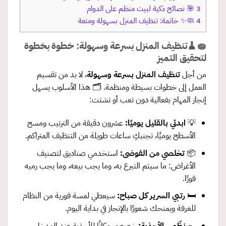
3
🎯 نصائح ذكية لبيت منظم على الدوام
4
🧼✨ خاتمة: تنظيف المنزل بسهولة ومتعة
🧽🧹تنظيف المنزل بسرعة وسهولة: خطوة بخطوة
لتحقيق التميز
من أجل
تنظيف المنزل بسرعة وسهولة
، لا بد من تقسيم
العمل إلى خطوات بسيطة ومنظمة. 🗂️ هذا الأسلوب يسهل
إنجاز المهام بفعالية دون تعب أو تشتت:
💡
ابدئي بالقليل يوميًا
:
عشرون دقيقة من الترتيب ومسح
الأسطح يوميًا، تجنبكِ ساعات طويلة من التنظيف المتراكم.
📦
تخلصي من الفوضى
:
استخدمي صناديق لتصنيف
الأغراض: ما سيتم التبرع به، وما يجب بيعه، وما يجب رميه
فورًا.
🛏️
رتبي السرير كل صباح
:
سيعطي لمسة فورية من النظام
للغرفة ويمنحك شعورًا بالإنجاز في بداية اليوم.