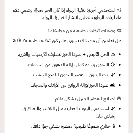
💨 استخدمي أجهزة تنقية الهواء إذا كان الجو مغبرًا، وضعي دلاء
ماء لزيادة الرطوبة لتقليل انتشار الغبار في الهواء.
🧼 وصفات تنظيف طبيعية من مطبخك!
هل تعلمين أن مطبخك يحتوي على كنوز تنظيف طبيعية؟ 🍋🧂
🧽 الخل الأبيض + صودا الخبز لتنظيف الأرضيات والفرن.
🍋 الليمون وحده كفيل بإزالة الدهون من الحنفيات.
🌿 زيت الزيتون + عصير الليمون لتلميع الخشب.
🛋️ صودا الخبز لإزالة الروائح من الأرائك والسجاد.
🌸 نصائح لتعطير المنزل بشكل دائم
🌿 استخدمي الزيوت العطرية مثل اللافندر والنعناع في
رشاش ماء.
🕯️ اختاري شموعًا طبيعية معطرة تضفي جوًا دافئًا.