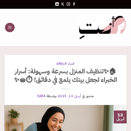
خطي
لمحتوى
اسرار النظافة
🏠✨تنظيف المنزل بسرعة وسهولة: أسرار
الخبراء لجعل بيتك يلمع في دقائق! ⏱️🧽✨
منشور في
أبريل 13, 2025
بواسطة
SARA
13
أبريل