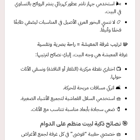
🌬️ استخدمي جهاز ناشر عطور كهربائي ينشر الروائح بالتساوي
في البيت.
📿 لا تنسي البخور العربي الأصيل في المناسبات ليضفي طابعًا
فخمًا وأنيقًا.
🧩 ترتيب غرفة المعيشة = راحة بصرية ونفسية
غرفة المعيشة هي وجه البيت. إليكِ نصائح لترتيبها:
📺 اختاري نقطة مركزية (التلفاز أو النافذة) ونسقي الأثاث
حولها.
🛋️ اتركي مسافات مريحة للحركة.
🧺 استخدمي السلال القماشية لتجميع الأشياء الصغيرة.
🧷 ضعي سجادة بأبعاد مناسبة تتناسب مع الأثاث.
🎯 نصائح ذكية لبيت منظم على الدوام
🧺 خصصي حقيبة “فوضى” في كل غرفة لجمع الأغراض