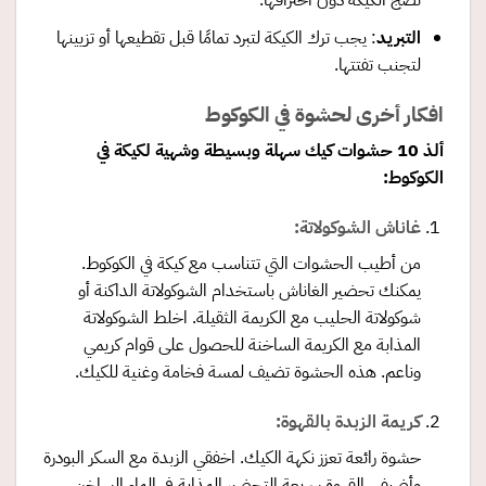
نضج الكيكة دون احتراقها.
التبريد
: يجب ترك الكيكة لتبرد تمامًا قبل تقطيعها أو تزيينها
لتجنب تفتتها.
افكار أخرى لحشوة في الكوكوط
ألذ 10 حشوات كيك سهلة وبسيطة وشهية لكيكة في
الكوكوط
:
غاناش الشوكولاتة:
من أطيب الحشوات التي تتناسب مع كيكة في الكوكوط.
يمكنك تحضير الغاناش باستخدام الشوكولاتة الداكنة أو
شوكولاتة الحليب مع الكريمة الثقيلة. اخلط الشوكولاتة
المذابة مع الكريمة الساخنة للحصول على قوام كريمي
وناعم. هذه الحشوة تضيف لمسة فخامة وغنية للكيك.
كريمة الزبدة بالقهوة:
حشوة رائعة تعزز نكهة الكيك. اخفقي الزبدة مع السكر البودرة
وأضيفي القهوة سريعة التحضير المذابة في الماء الساخن.