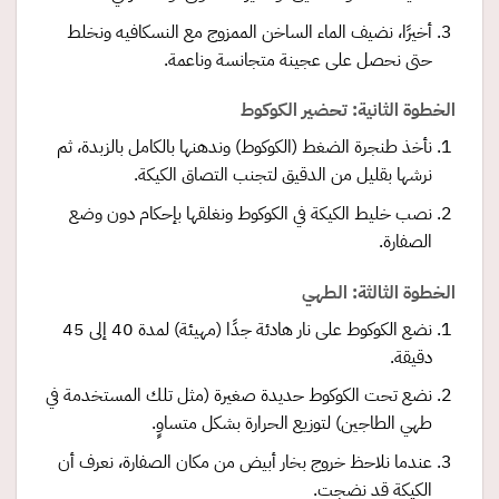
أخيرًا، نضيف الماء الساخن الممزوج مع النسكافيه ونخلط
حتى نحصل على عجينة متجانسة وناعمة.
الخطوة الثانية: تحضير الكوكوط
نأخذ طنجرة الضغط (الكوكوط) وندهنها بالكامل بالزبدة، ثم
نرشها بقليل من الدقيق لتجنب التصاق الكيكة.
نصب خليط الكيكة في الكوكوط ونغلقها بإحكام دون وضع
الصفارة.
الخطوة الثالثة: الطهي
نضع الكوكوط على نار هادئة جدًا (مهيئة) لمدة 40 إلى 45
دقيقة.
نضع تحت الكوكوط حديدة صغيرة (مثل تلك المستخدمة في
طهي الطاجين) لتوزيع الحرارة بشكل متساوٍ.
عندما نلاحظ خروج بخار أبيض من مكان الصفارة، نعرف أن
الكيكة قد نضجت.