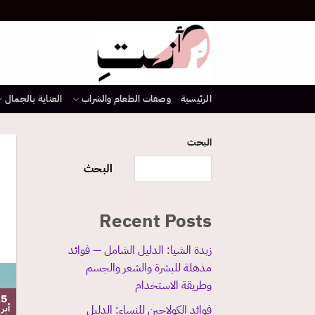
خطي
لمحتوى
الرئيسية
وصفات الطعام والشراب
العناية بالجمال
البحث
البحث
Recent Posts
زبدة الشيا: الدليل الشامل — فوائد
مذهلة للبشرة والشعر والجسم
وطريقة الاستخدام
15
أبر
فوائد الكولاجين للنساء: الدليل