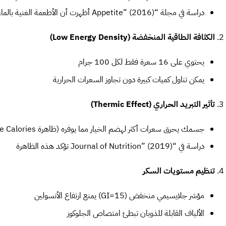
دراسة في مجلة “Appetite” (2016) أظهرت أن الأطعمة الغنية بالماء تزيد الشبع بنسبة 23%
الكثافة الطاقية المنخفضة
(Low Energy Density)
يحتوي على 16 سعرة فقط لكل 100 جرام
يمكن تناول كميات كبيرة دون تجاوز السعرات الحرارية
تأثير التبريد الحراري
(Thermic Effect)
جسمك يحرق سعرات أكثر لهضم الخيار مما يوفره (ظاهرة Negative Calories)
دراسة في “Journal of Nutrition” (2019) تؤكد هذه الظاهرة
تنظيم مستويات السكر
مؤشر جلايسيمي منخفض (GI=15) يمنع ارتفاع الأنسولين
الألياف القابلة للذوبان تبطئ امتصاص الجلوكوز