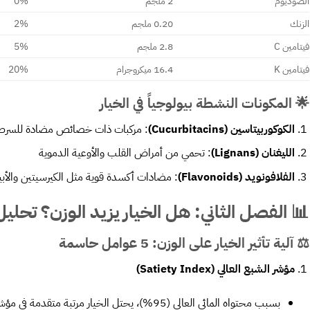
الصوديوم
2 ملجم
0%
الزنك
0.20 ملجم
2%
فيتامين C
2.8 ملجم
5%
فيتامين K
16.4 ميكروجرام
20%
🌟 المكونات النشطة بيولوجياً في الخيار
الكوكوربيتاسين
(Cucurbitacins)
: مركبات ذات خصائص مضادة للسرط
الليغنان
(Lignans)
: تحمي من أمراض القلب والأوعية الدموية
الفلافونويد
(Flavonoids)
: مضادات أكسدة قوية مثل الكيرسيتين والأب
📊 الفصل الثاني: هل الخيار يزيد الوزن؟ تحل
⚖️ آلية تأثير الخيار على الوزن: 5 عوامل حاسمة
مؤشر الشبع العالي
(Satiety Index)
بسبب محتواه المائي العالي (95%)، يحتل الخيار مرتبة متقدمة في مؤشر الشبع