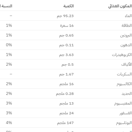
المكون الغذائي
الكمية
النسبة ا
الماء
95.23 جم
–
الطاقة
16 سعرة
1%
البروتين
0.65 جم
1%
الدهون
0.11 جم
0%
الكربوهيدرات
3.63 جم
1%
الألياف
0.5 جم
2%
السكريات
1.67 جم
–
الكالسيوم
16 ملجم
2%
الحديد
0.28 ملجم
2%
المغنيسيوم
13 ملجم
3%
الفسفور
24 ملجم
3%
البوتاسيوم
147 ملجم
4%