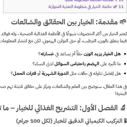
11
🌿 خاتمة: الخيار في منظومة التغذية المتوازنة
🌱 مقدمة: الخيار بين الحقائق والشائعات
يُعتبر الخيار من أكثر الخضروات شيوعًا في الأنظمة الغذائية الصحية ، وله فوائد 
فيما يتعلق بالوزن، الترطيب، أو حتى التوازن الهرموني. لكن مع انتشار المعلومات
هل الخيار يزيد الوزن
حقاً أم يساعد في
خسارته
؟
ما تأثيره على
الهضم
و
احتباس السوائل
لدى النساء؟
هل يُفضل تناوله في حالات مثل
الدورة الشهرية
أو
فترات الحمل
؟
في هذا المقال، سنوضح بين العلم والشائعات، ونركز على حقائق مُثبتة تهم صحة 
البشرة!
🔬 الفصل الأول: التشريح الغذائي للخيار – ما
🧪 التركيب الكيميائي الدقيق للخيار (لكل 100 جرام)