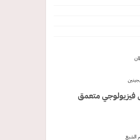
ان
يجينين
يل فيزيولوجي متعمق