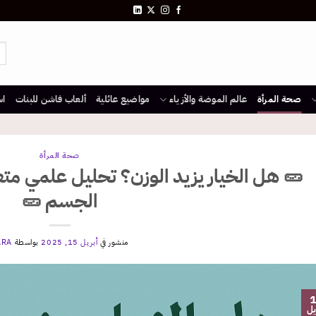
صحة المرأة
عالم الموضة والأزياء
مواضيع عائلية
ألعاب فاشن للبنات
اس
صحة المرأة
🥒 هل الخيار يزيد الوزن؟ تحليل علمي متع
الجسم 🥒
منشور في
أبريل 15, 2025
بواسطة
ARA
يل