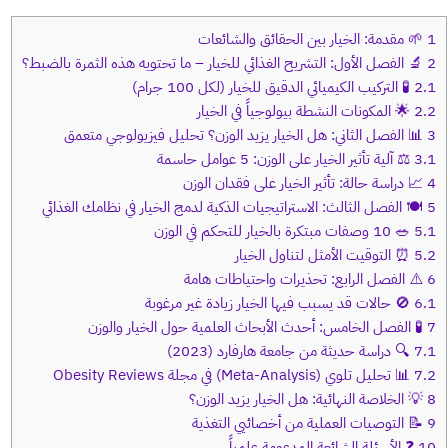
1
🌱 مقدمة: الخيار بين الحقائق والشائعات
2
🔬 الفصل الأول: التشريح الغذائي للخيار – ما تحتويه هذه الثمرة بالضبط؟
2.1
🧪 التركيب الكيميائي الدقيق للخيار (لكل 100 جرام)
2.2
🌟 المكونات النشطة بيولوجياً في الخيار
3
📊 الفصل الثاني: هل الخيار يزيد الوزن؟ تحليل فيزيولوجي متعمق
3.1
⚖️ آلية تأثير الخيار على الوزن: 5 عوامل حاسمة
4
📈 دراسة حالة: تأثير الخيار على فقدان الوزن
5
🍽 الفصل الثالث: الاستراتيجيات الذكية لدمج الخيار في نظامك الغذائي
5.1
🥗 10 وصفات مبتكرة بالخيار للتحكم في الوزن
5.2
⏰ التوقيت الأمثل لتناول الخيار
6
⚠️ الفصل الرابع: تحذيرات واحتياطات هامة
6.1
🚫 حالات قد يسبب فيها الخيار زيادة غير مرغوبة
7
🧪 الفصل الخامس: أحدث الأبحاث العلمية حول الخيار والوزن
7.1
🔍 دراسة حديثة من جامعة هارفارد (2023)
7.2
📊 تحليل تلوي (Meta-Analysis) في مجلة Obesity Reviews
8
💡 الخلاصة النهائية: هل الخيار يزيد الوزن؟
9
📝 التوصيات العملية من أخصائيي التغذية
10
❓ الأسئلة الشائعة المدعومة علمياً