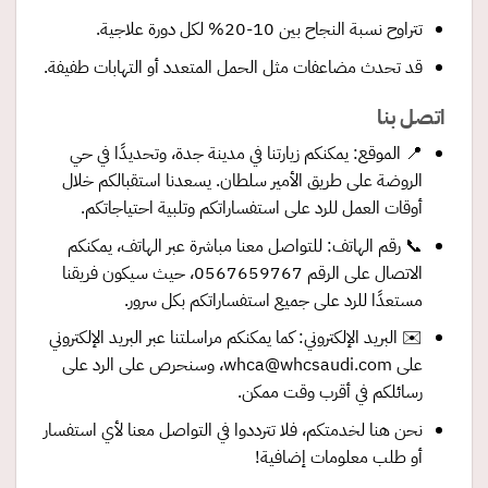
تتراوح نسبة النجاح بين 10-20% لكل دورة علاجية.
قد تحدث مضاعفات مثل الحمل المتعدد أو التهابات طفيفة.
اتصل بنا
📍 الموقع: يمكنكم زيارتنا في مدينة جدة، وتحديدًا في حي
الروضة على طريق الأمير سلطان. يسعدنا استقبالكم خلال
أوقات العمل للرد على استفساراتكم وتلبية احتياجاتكم.
📞 رقم الهاتف: للتواصل معنا مباشرة عبر الهاتف، يمكنكم
الاتصال على الرقم 0567659767، حيث سيكون فريقنا
مستعدًا للرد على جميع استفساراتكم بكل سرور.
✉️ البريد الإلكتروني: كما يمكنكم مراسلتنا عبر البريد الإلكتروني
على whca@whcsaudi.com، وسنحرص على الرد على
رسائلكم في أقرب وقت ممكن.
نحن هنا لخدمتكم، فلا تترددوا في التواصل معنا لأي استفسار
أو طلب معلومات إضافية!