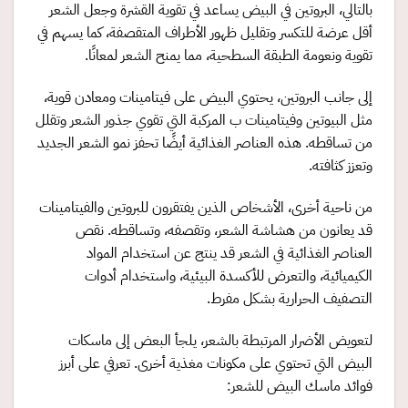
بالتالي، البروتين في البيض يساعد في تقوية القشرة وجعل الشعر
أقل عرضة للتكسر وتقليل ظهور الأطراف المتقصفة، كما يسهم في
تقوية ونعومة الطبقة السطحية، مما يمنح الشعر لمعانًا.
إلى جانب البروتين، يحتوي البيض على فيتامينات ومعادن قوية،
مثل البيوتين وفيتامينات ب المركبة التي تقوي جذور الشعر وتقلل
من تساقطه. هذه العناصر الغذائية أيضًا تحفز نمو الشعر الجديد
وتعزز كثافته.
من ناحية أخرى، الأشخاص الذين يفتقرون للبروتين والفيتامينات
قد يعانون من هشاشة الشعر، وتقصفه، وتساقطه. نقص
العناصر الغذائية في الشعر قد ينتج عن استخدام المواد
الكيميائية، والتعرض للأكسدة البيئية، واستخدام أدوات
التصفيف الحرارية بشكل مفرط.
لتعويض الأضرار المرتبطة بالشعر، يلجأ البعض إلى ماسكات
البيض التي تحتوي على مكونات مغذية أخرى. تعرفي على أبرز
فوائد ماسك البيض للشعر: