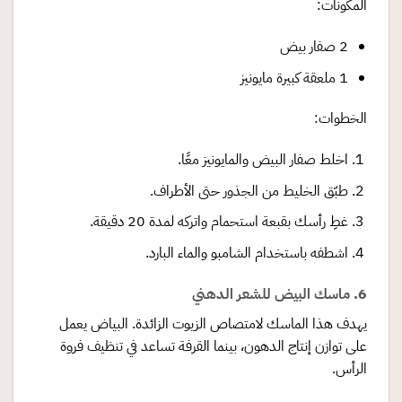
المكونات:
2 صفار بيض
1 ملعقة كبيرة مايونيز
الخطوات:
اخلط صفار البيض والمايونيز معًا.
طبّق الخليط من الجذور حتى الأطراف.
غطِ رأسك بقبعة استحمام واتركه لمدة 20 دقيقة.
اشطفه باستخدام الشامبو والماء البارد.
6. ماسك البيض للشعر الدهني
يهدف هذا الماسك لامتصاص الزيوت الزائدة. البياض يعمل
على توازن إنتاج الدهون، بينما القرفة تساعد في تنظيف فروة
الرأس.