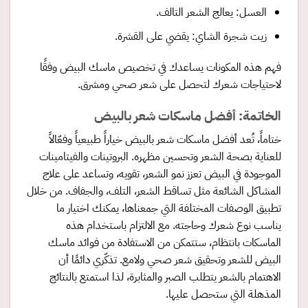
العسل: يعالج الشعر التالف.
زيت شجرة الشاي: يقضي على القشرة.
فهم هذه المكونات يساعدك في تخصيص ماسك البيض وفقًا
لاحتياجات شعرك لتحصل على شعر صحي ومشرق.
الخاتمة: أفضل ماسكات شعر بالبيض
ختاماً، تُعد أفضل ماسكات شعر بالبيض خياراً طبيعياً وفعّالاً
للعناية بصحة الشعر وتحسين مظهره. البروتينات والفيتامينات
الموجودة في البيض تعزز نمو الشعر، تقويه، وتساعد على علاج
المشاكل الشائعة مثل تساقط الشعر، التلف، والجفاف. من خلال
تطبيق الوصفات المختلفة التي جمعناها، يمكنك اختيار ما
يناسب نوع شعرك وحاجته. مع الالتزام باستخدام هذه
الماسكات بانتظام، ستتمكن من الاستفادة من فوائد ماسك
البيض للشعر وتحقيق شعر صحي ولامع. تذكّري دائمًا أن
الاهتمام بالشعر يتطلب الصبر والمثابرة، لذا استمتع بالنتائج
المذهلة التي ستحصل عليها.