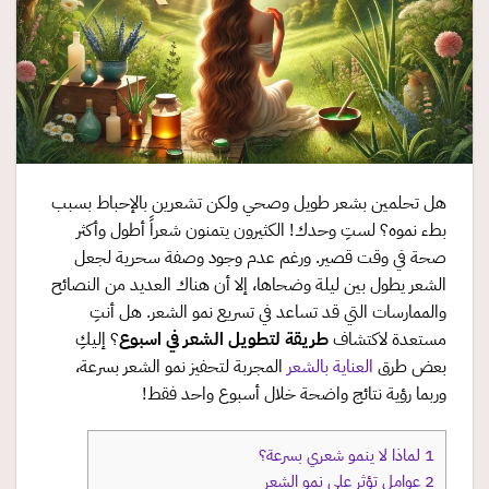
هل تحلمين بشعر طويل وصحي ولكن تشعرين بالإحباط بسبب
بطء نموه؟ لستِ وحدك! الكثيرون يتمنون شعراً أطول وأكثر
صحة في وقت قصير. ورغم عدم وجود وصفة سحرية لجعل
الشعر يطول بين ليلة وضحاها، إلا أن هناك العديد من النصائح
والممارسات التي قد تساعد في تسريع نمو الشعر. هل أنتِ
مستعدة لاكتشاف
طريقة لتطويل الشعر في اسبوع
؟ إليكِ
بعض طرق
العناية بالشعر
المجربة لتحفيز نمو الشعر بسرعة،
وربما رؤية نتائج واضحة خلال أسبوع واحد فقط!
1
لماذا لا ينمو شعري بسرعة؟
2
عوامل تؤثر على نمو الشعر