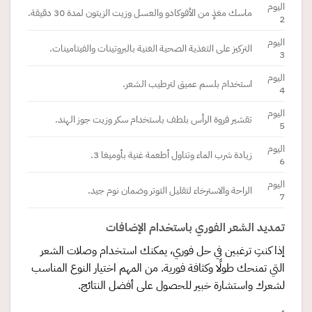
اليوم
ماسك مغذٍ من الأفوكادو والعسل وزيت الزيتون لمدة 30 دقيقة.
2
اليوم
التركيز على التغذية الصحية الغنية بالبروتينات والفيتامينات.
3
اليوم
استخدام بلسم عميق لترطيب الشعر.
4
اليوم
تقشير فروة الرأس بلطف باستخدام سكر وزيت جوز الهند.
5
اليوم
زيادة شرب الماء وتناول أطعمة غنية بأوميغا 3.
6
اليوم
الراحة والاسترخاء لتقليل التوتر وضمان نوم جيد.
7
تمديد الشعر الفوري باستخدام الإضافات
إذا كنتِ ترغبين في حل فوري، يمكنك استخدام وصلات الشعر
التي تمنحك طولًا وكثافة فورية. من المهم اختيار النوع المناسب
لشعرك واستشارة خبير للحصول على أفضل النتائج.